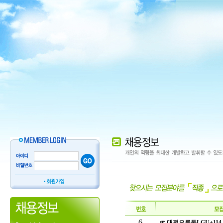
6
☞ 대전오류동LGU+11